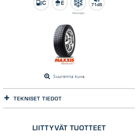
71dB
Suurenna kuva
TEKNISET TIEDOT
1kpl/kpl
LIITTYVÄT TUOTTEET