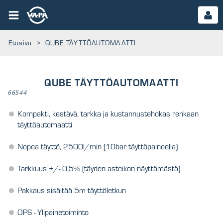
Etusivu
>
QUBE TÄYTTÖAUTOMAATTI
QUBE TÄYTTÖAUTOMAATTI
66544
Kompakti, kestävä, tarkka ja kustannustehokas renkaan
täyttöautomaatti
Nopea täyttö, 2500l/min (10bar täyttöpaineella)
Tarkkuus +/- 0,5% (täyden asteikon näyttämästä)
Pakkaus sisältää 5m täyttöletkun
OPS - Ylipainetoiminto