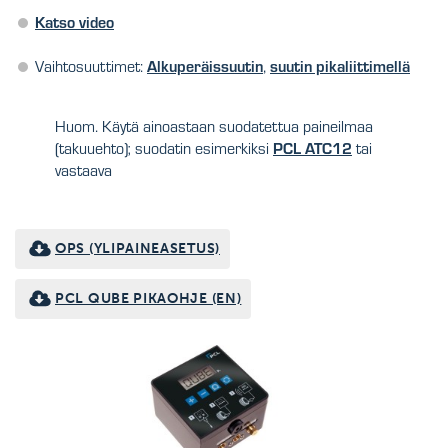
Katso video
Alkuperäissuutin
suutin pikaliittimellä
Vaihtosuuttimet:
,
Huom. Käytä ainoastaan suodatettua paineilmaa
PCL ATC12
(takuuehto); suodatin esimerkiksi
tai
vastaava
OPS (YLIPAINEASETUS)
PCL QUBE PIKAOHJE (EN)