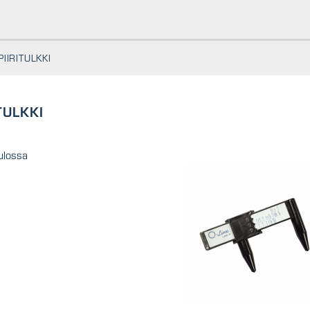
PIIRITULKKI
TULKKI
ulossa