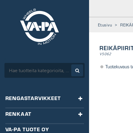
www.vapa.fi
Etusivu
>
REIKÄ
REIKÄPIIRI
V5062
HAE:
Tuotekuvaus t
RENGASTARVIKKEET
TASAPAINOTUS
RENKAAT
HA-tasapainot
VENTTIILIT
RENKAAT
VA-PA TUOTE OY