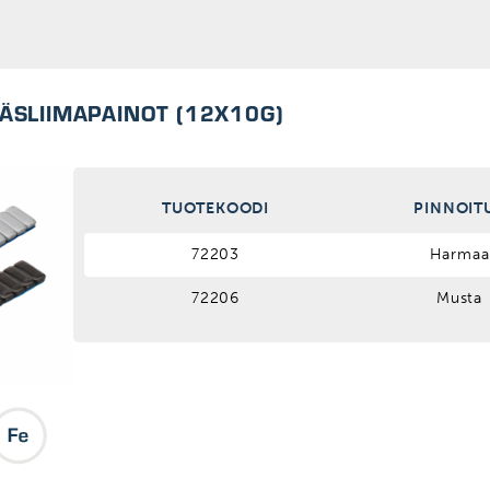
ÄSLIIMAPAINOT (12X10G)
TUOTEKOODI
PINNOIT
72203
Harmaa
72206
Musta