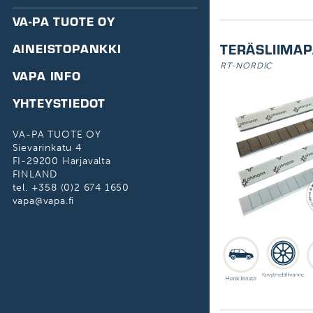
Renkaat levittäjät
Tarvikeletkut
MSK työkalut
RENKAAT
VA-PA TUOTE OY
Venttiilin asennustyökalut
Työkalut
Ekstruuderit
Ilmatykit ja täyttöpannat
Venttiilin asennustyökalut
Auto
AINEISTOPANKKI
TERÄSLIIMAP
Paineilmaliittimet
Vulkanointilaite
Täyttöhäkit
Tasapainotyökalut
RT-NORDIC
Moottoripyörä
VAPA INFO
Teollisuusventtiilit
Letkukelat
Paikkaustyökalut
ATV
YHTEYSTIEDOT
Mutterin kiinnitys
Sisärenkaat
VA-PA TUOTE OY
Sievarinkatu 4
Pultin puhdistus
FI-29200 Harjavalta
FINLAND
Pensselit
tel. +358 (0)2 674 1650
vapa@vapa.fi
Rengasraudat
Rengaskärryt
Renkaan levittäjät
Hallitunkit
Kuvioimiskone