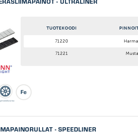
TERÄSLIIMAPAINOT - ULTRALINER
TUOTEKOODI
PINNOI
71220
Harma
71221
Must
IMAPAINORULLAT - SPEEDLINER