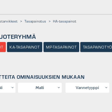
tarvikkeet
>
Tasapainotus
>
HA-tasapainot
TUOTERYHMÄ
OT
KA-TASAPAINOT
MP-TASAPAINOT
TASAPAINOTY
TTEITA OMINAISUUKSIEN MUKAAN
li
Malli
Vannetyyppi
Lyöntipaino
Teräsvanne
Liimapaino
Kevytmetallivanne