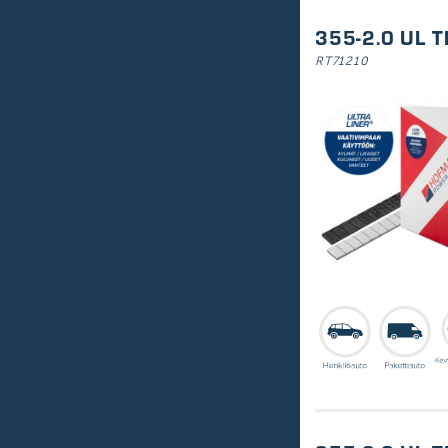
355-2.0 UL 
Mittatyökalut
RT71210
Kumitallat
Suojapussit
Rengaskuljettimet