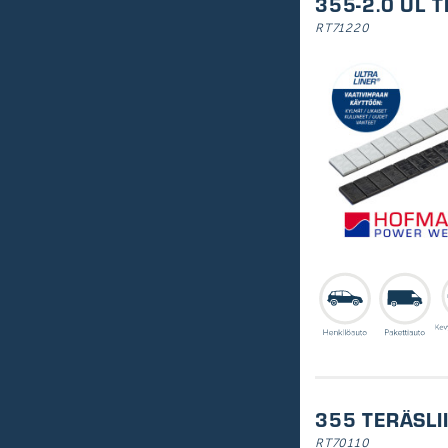
355-2.0 UL 
RT71220
355 TERÄSLI
RT70110