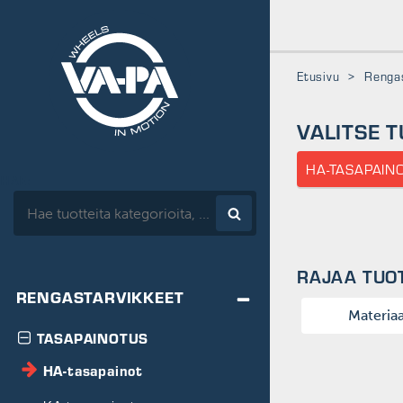
www.vapa.fi
Etusivu
>
Rengas
VALITSE 
HA-TASAPAIN
HAE:
RAJAA TUO
RENGASTARVIKKEET
Materiaa
TASAPAINOTUS
Teräs
HA-tasapainot
Sinkki