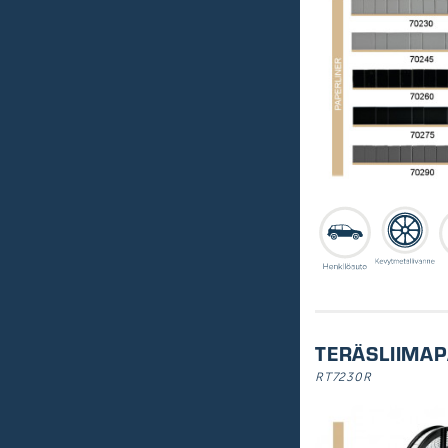
TERÄSLIIMAP
RT7230R