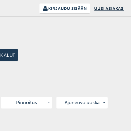
KIRJAUDU SISÄÄN
UUSI ASIAKAS
ÖKALUT
Pinnoitus
Ajoneuvoluokka
Pulveripinnattu
HA
Pinnoittamaton
PA