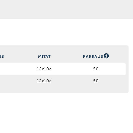
Harmaa
Musta
Grafiitti
US
MITAT
PAKKAUS
12x10g
50
12x10g
50