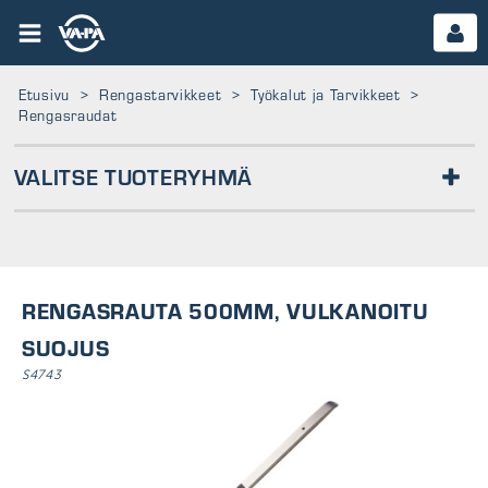
Etusivu
>
Rengastarvikkeet
>
Työkalut ja Tarvikkeet
>
Rengasraudat
VALITSE TUOTERYHMÄ
RENGASLIIDUT JA -TARRAT
MAANSIIRTOKONEEN TIIVISTERENKAAT
MSK TYÖKALUT
RENGASRAUTA 500MM, VULKANOITU
VENTTIILIN ASENNUSTYÖKALUT
TASAPAINOTYÖKALUT
SUOJUS
PAIKKAUSTYÖKALUT
MUTTERIN KIINNITYS
S4743
PULTIN PUHDISTUS
PENSSELIT
RENGASRAUDAT
RENGASKÄRRYT
RENKAAN LEVITTÄJÄT
HALLITUNKIT