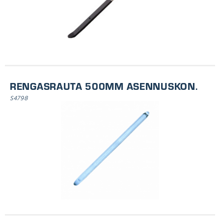
KUVIOIMISKONE
MITTATYÖKALUT
KUMITALLAT
SUOJAPUSSIT
RENGASKULJETTIMET
RENGASRAUTA 500MM ASENNUSKON.
S4798