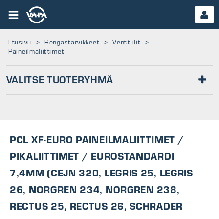
Etusivu
>
Rengastarvikkeet
>
Venttiilit
>
Paineilmaliittimet
VALITSE TUOTERYHMÄ
HA-VENTTIILIT
KA-VENTTIILIT
MSK-VENTTIILIT
TRAKTORIVENTTIILIT
MP- JA SKOOTTERIVENTTIILIT
PCL XF-EURO PAINEILMALIITTIMET /
TPMS-VENTTIILIT
VENTTIILIJATKEET
NEULAT JA HATUT
PIKALIITTIMET / EUROSTANDARDI
VENTTIILIN ASENNUSTYÖKALUT
PAINEILMALIITTIMET
7,4MM (CEJN 320, LEGRIS 25, LEGRIS
26, NORGREN 234, NORGREN 238,
TEOLLISUUSVENTTIILIT
RECTUS 25, RECTUS 26, SCHRADER