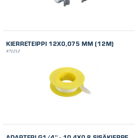
KIERRETEIPPI 12X0,075 MM (12M)
KT1212
ADAPTERI G1/4'' - 10.4X0.8 SISÄKIERRE