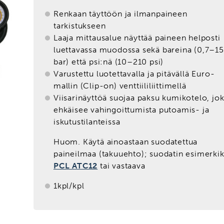
Renkaan täyttöön ja ilmanpaineen
tarkistukseen
Laaja mittausalue näyttää paineen helposti
luettavassa muodossa sekä bareina (0,7–15
bar) että psi:nä (10–210 psi)
Varustettu luotettavalla ja pitävällä Euro-
mallin (Clip-on) venttiililiittimellä
Viisarinäyttöä suojaa paksu kumikotelo, jo
ehkäisee vahingoittumista putoamis- ja
iskutustilanteissa
Huom. Käytä ainoastaan suodatettua
paineilmaa (takuuehto); suodatin esimerkik
PCL ATC12
tai vastaava
1kpl/kpl