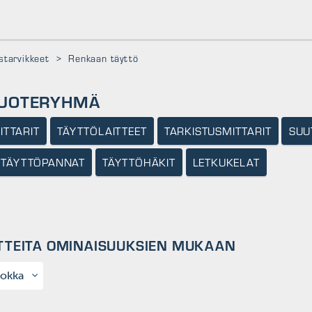
tarvikkeet
>
Renkaan täyttö
TUOTERYHMÄ
ITTARIT
TÄYTTÖLAITTEET
TARKISTUSMITTARIT
SUU
A TÄYTTÖPANNAT
TÄYTTÖHÄKIT
LETKUKELAT
TTEITA OMINAISUUKSIEN MUKAAN
okka