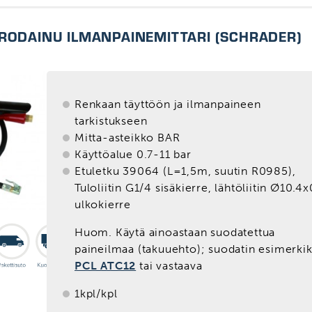
RODAINU ILMANPAINEMITTARI (SCHRADER)
Renkaan täyttöön ja ilmanpaineen
tarkistukseen
Mitta-asteikko BAR
Käyttöalue 0.7-11 bar
Etuletku 39064 (L=1,5m, suutin R0985),
Tuloliitin G1/4 sisäkierre, lähtöliitin Ø10.4x
ulkokierre
Huom. Käytä ainoastaan suodatettua
paineilmaa (takuuehto); suodatin esimerkik
PCL ATC12
tai vastaava
1kpl/kpl