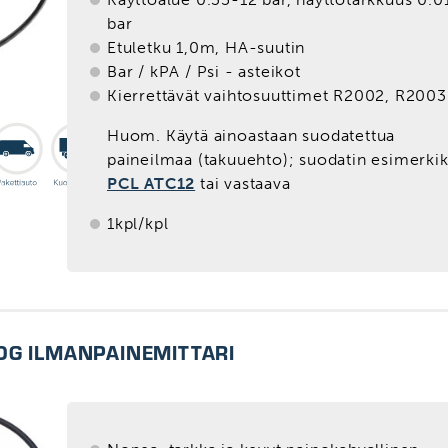
bar
Etuletku 1,0m, HA-suutin
Bar / kPA / Psi - asteikot
Kierrettävät vaihtosuuttimet R2002, R2003
Huom. Käytä ainoastaan suodatettua
paineilmaa (takuuehto); suodatin esimerkik
PCL ATC12
tai vastaava
1kpl/kpl
OG ILMANPAINEMITTARI