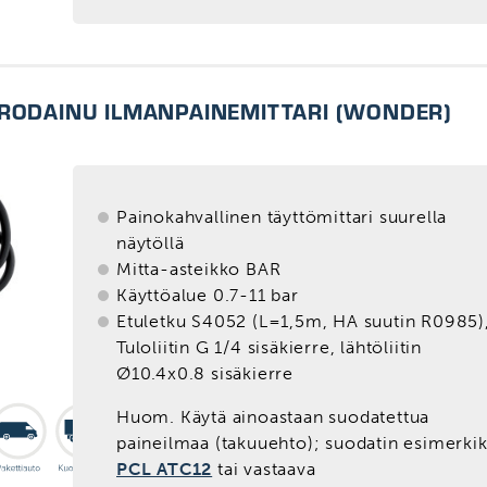
URODAINU ILMANPAINEMITTARI (WONDER)
Painokahvallinen täyttömittari suurella
näytöllä
Mitta-asteikko BAR
Käyttöalue 0.7-11 bar
Etuletku S4052 (L=1,5m, HA suutin R0985)
Tuloliitin G 1/4 sisäkierre, lähtöliitin
Ø10.4x0.8 sisäkierre
Huom. Käytä ainoastaan suodatettua
paineilmaa (takuuehto); suodatin esimerkik
PCL ATC12
tai vastaava