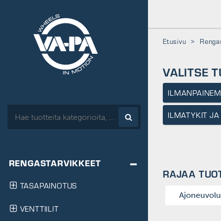
www.vapa.fi
Etusivu
>
Rengas
VALITSE 
ILMANPAINEM
HAE:
ILMATYKIT J
RENGASTARVIKKEET
RAJAA TUO
TASAPAINOTUS
Ajoneuvolu
HA-tasapainot
VENTTIILIT
MP