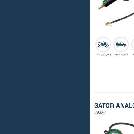
GATOR ANAL
49974