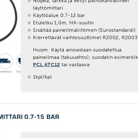
Nopea, tarkka ja kevyt painokahvallinen
täyttömittari
Käyttöalue 0.7-12 bar
Etuletku 1,0m, HA-suutin
Sisältää paineilmaliittimen (Eurostandardi)
Kierrettävät vaihtosuuttimet R2002, R2003
Huom. Käytä ainoastaan suodatettua
paineilmaa (takuuehto); suodatin esimerkik
PCL ATC12
tai vastaava
1kpl/kpl
ITTARI 0.7-15 BAR