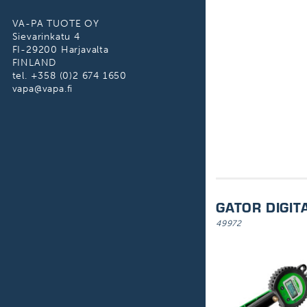
Mutterin kiinnitys
Sisärenkaat
VA-PA TUOTE OY
Sievarinkatu 4
Pultin puhdistus
FI-29200 Harjavalta
FINLAND
Pensselit
tel. +358 (0)2 674 1650
vapa@vapa.fi
Rengasraudat
Rengaskärryt
Renkaan levittäjät
Hallitunkit
Kuvioimiskone
GATOR DIGIT
49972
Mittatyökalut
Kumitallat
Suojapussit
Rengaskuljettimet