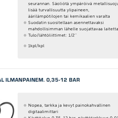
seurannan. Säoliötä ympäröivä metallisuoj
lisää turvallisuutta ylipaineen,
äärilämpötilojen tai kemikaalien varalta
Suodatin suositellaan asennettavaksi
mahdollisimman lähelle suojattavaa laitett
Tulo/lähtöliittimet: 1/2''
1kpl/kpl
AL ILMANPAINEM. 0,35-12 BAR
Nopea, tarkka ja kevyt painokahvallinen
digitaalimittari
Käyttöalue 0.35-12 bar, näyttötarkkuus 0.0