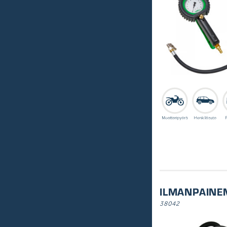
ILMANPAINEM
38042