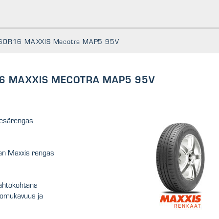
60R16 MAXXIS Mecotra MAP5 95V
6 MAXXIS MECOTRA MAP5 95V
esärengas
an Maxxis rengas
lähtökohtana
ajomukavuus ja