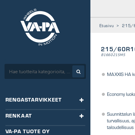
www.vapa.fi
Etusivu
>
215/
215/60R1
B1660215M5
HAE:
MAXXIS HA k
Economy luok
RENGASTARVIKKEET
TASAPAINOTUS
Suunnittelun 
RENKAAT
turvallisuus, 
HA-tasapainot
taloudellisuus
VENTTIILIT
RENKAAT
VA-PA TUOTE OY