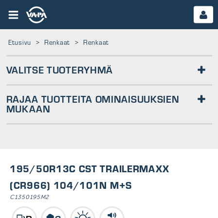
Etusivu
>
Renkaat
>
Renkaat
VALITSE TUOTERYHMÄ
AUTO
MOOTTORIPYÖRÄ
ATV
SISÄRENKAAT
RAJAA TUOTTEITA OMINAISUUKSIEN
MUKAAN
Leveys
60
Profiili
195/50R13C CST TRAILERMAXX
70
30
(CR966) 104/101N M+S
Tuuma
80
C1350195M2
35
8
Merkki
90