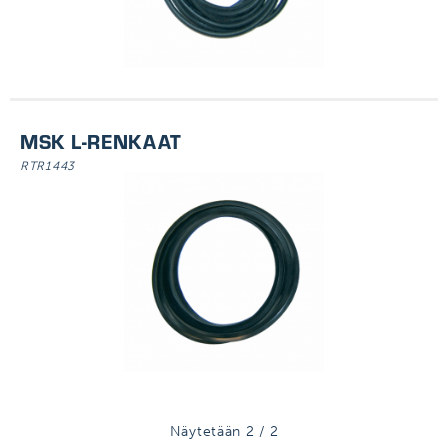
KUVIOIMISKONE
MITTATYÖKALUT
KUMITALLAT
SUOJAPUSSIT
RENGASKULJETTIMET
MSK L-RENKAAT
RTR1443
Näytetään
2
/
2