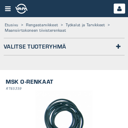
Etusivu
>
Rengastarvikkeet
>
Työkalut ja Tarvikkeet
>
Maansiirtokoneen tiivisterenkaat
VALITSE TUOTERYHMÄ
RENGASLIIDUT JA -TARRAT
MAANSIIRTOKONEEN TIIVISTERENKAAT
MSK TYÖKALUT
MSK O-RENKAAT
VENTTIILIN ASENNUSTYÖKALUT
TASAPAINOTYÖKALUT
RT65359
PAIKKAUSTYÖKALUT
MUTTERIN KIINNITYS
PULTIN PUHDISTUS
PENSSELIT
RENGASRAUDAT
RENGASKÄRRYT
RENKAAN LEVITTÄJÄT
HALLITUNKIT