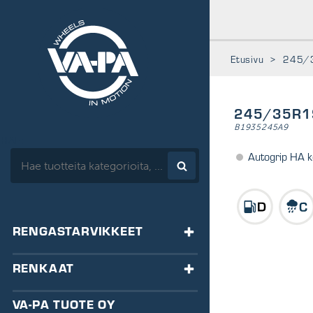
www.vapa.fi
Etusivu
>
245/
245/35R1
B1935245A9
HAE:
Autogrip HA 
RENGASTARVIKKEET
TASAPAINOTUS
RENKAAT
HA-tasapainot
VENTTIILIT
RENKAAT
VA-PA TUOTE OY