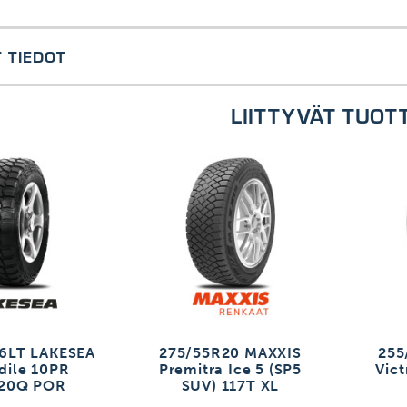
 TIEDOT
LIITTYVÄT TUOT
6LT LAKESEA
275/55R20 MAXXIS
255
dile 10PR
Premitra Ice 5 (SP5
Vict
120Q POR
SUV) 117T XL