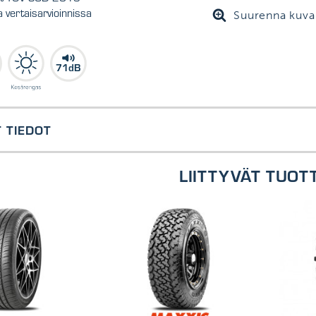
 vertaisarvioinnissa
Suurenna kuva
71dB
 TIEDOT
LIITTYVÄT TUOT