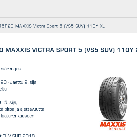
5R20 MAXXIS Victra Sport 5 (VS5 SUV) 110Y XL
 MAXXIS VICTRA SPORT 5 (VS5 SUV) 110Y 
esärengas
 - Jaettu 2. sija,
eltu
5. sija,
stä pitoa ja ajettavuutta
 laaturenkaaseen
et TÜV SÜD 2018