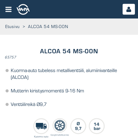
Etusivu
>
ALCOA 54 MS-00N
ALCOA 54 MS-00N
65757
Kuorma-auto tubeless metalliventtiili, alumiinivanteille
(ALCOA)
Mutterin kiristysmomentti 9-16 Nm
Venttiilireikä Ø9,7