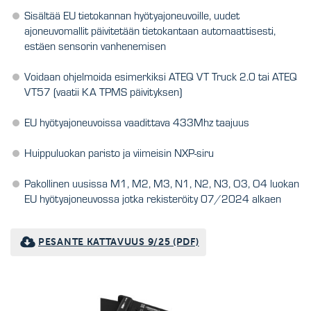
Sisältää EU tietokannan hyötyajoneuvoille, uudet
ajoneuvomallit päivitetään tietokantaan automaattisesti,
estäen sensorin vanhenemisen
Voidaan ohjelmoida esimerkiksi ATEQ VT Truck 2.0 tai ATEQ
VT57 (vaatii KA TPMS päivityksen)
EU hyötyajoneuvoissa vaadittava 433Mhz taajuus
Huippuluokan paristo ja viimeisin NXP-siru
Pakollinen uusissa M1, M2, M3, N1, N2, N3, O3, O4 luokan
EU hyötyajoneuvossa jotka rekisteröity 07/2024 alkaen
PESANTE KATTAVUUS 9/25 (PDF)