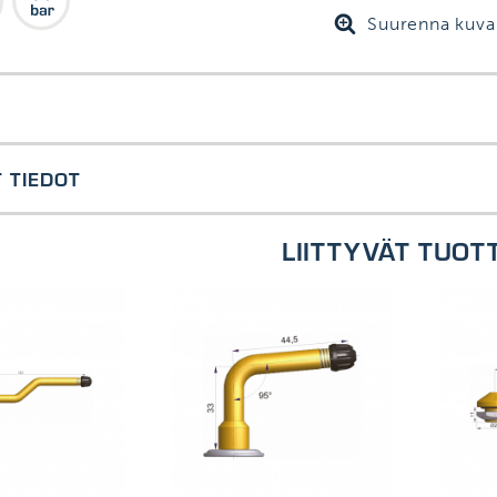
Suurenna kuva
eless metalliventtiili, flat vanteille.
 TIEDOT
tti 25-31 Nm
LIITTYVÄT TUOT
sinki
enmukaisia ETRTO, ISO ja Tyre&Rim standardien kanssa