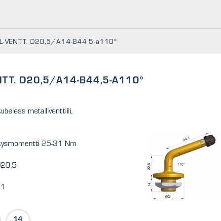
L-VENTT. D20,5/A14-B44,5-a110°
NTT. D20,5/A14-B44,5-A110°
beless metalliventtiili,
istysmomentti 25-31 Nm
 Ø20,5
.1