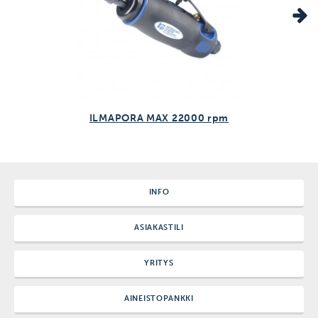
Keltainen viiva 6 mm (UL6 / ULS6)
Punainen viiva 8 mm (UL8 / ULS8)
Sininen viiva 10 mm (UL10 /ULS10)
Oranssi viiva 13 mm (ULS13)
Pistoreiän kulma vaikuttaa soveltuvaan paikkausmenetelmään.
Jos pistoreikä on renkaan kulutuspinnassa ja vaurion kulma on
maksimissaan 35°, voidaan käyttää yksivaihesta UNI-SEAL/PRP
paikkausta. Yli 35° oleviin pistoreikiin käytetään kaksivaihesta
ILMAPORA MAX 22000 rpm
(ULS/TRP+paikka) paikkausmenetelmää.
INFO
ASIAKASTILI
YRITYS
AINEISTOPANKKI