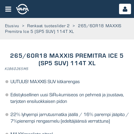
Etusivu
>
Renkaat tuoteslider 2
>
265/60R18 MAXXIS
Premitra Ice 5 (SP5 SUV) 114T XL
265/60R18 MAXXIS PREMITRA ICE 5
(SP5 SUV) 114T XL
K1860265M5
UUTUUS! MAXXIS SUV kitkarengas
Edistyksellinen uusi SiRu-kumiseos on pehmeä ja joustava,
tarjoten ensiluokkaisen pidon
22% lyhyempi jarrutusmatka jäällä / 16% parempi jääpito /
7%pienempi rengasmelu (edeltäjäänsä verrattuna)