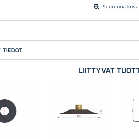
Suurenna kuva
R korjausventtiili sisärenkaaseen.
 TIEDOT
sinki
LIITTYVÄT TUOT
enmukaisia ETRTO, ISO ja Tyre&Rim standardien kanssa