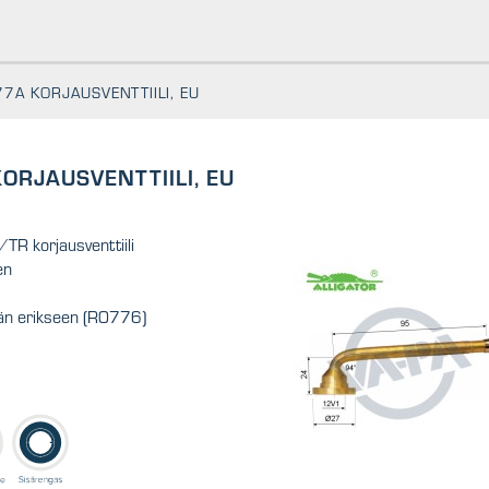
7A KORJAUSVENTTIILI, EU
ORJAUSVENTTIILI, EU
TR korjausventtiili
en
ään erikseen (R0776)