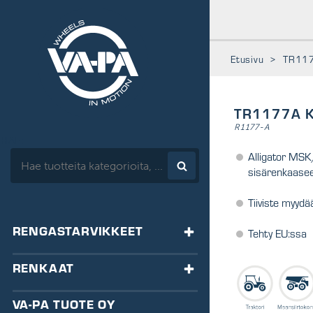
www.vapa.fi
Etusivu
>
TR117
TR1177A K
R1177-A
HAE:
Alligator MSK/
sisärenkaase
Tiiviste myyd
RENGASTARVIKKEET
Tehty EU:ssa
TASAPAINOTUS
RENKAAT
HA-tasapainot
VENTTIILIT
RENKAAT
VA-PA TUOTE OY