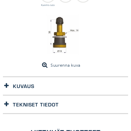
Suurenna kuva
KUVAUS
Kuorma-auto tubeless metalliventtiili, drop-centre vanteille.
TEKNISET TIEDOT
Kiristysmomentti 4-6 Nm
Materiaali messinki
Venttiilit yhdenmukaisia ETRTO, ISO ja Tyre&Rim standardien