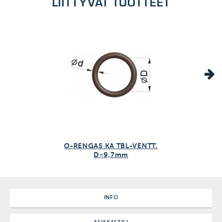
LIITTYVÄT TUOTTEET
kanssa
1kpl/kpl
O-RENGAS KA TBL-VENTT.
D=9,7mm
INFO