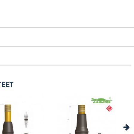
esimerkiksi paketti- ja asuntoautoissa sekä kevyissä
ypyörään vanteen paksuuden ollessa 1,8 - 3,5 mm.
allitaan maksimissaan nopeusluokkaan 210km/h
uosteeton. Ennen asennusta voitele venttiilin kanta
TEET
tiilityökalua. Vedä venttiili paikalleen kohtisuorassa
ttunut kunnolla paikalleen. Katso myös ettei asennuksesta