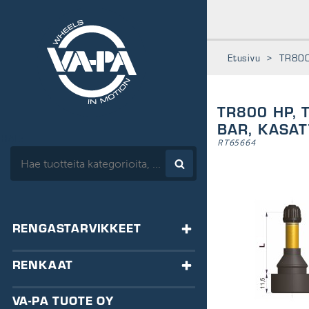
www.vapa.fi
Etusivu
>
TR800
TR800 HP, 
BAR, KASAT
HAE:
RT65664
RENGASTARVIKKEET
TASAPAINOTUS
RENKAAT
HA-tasapainot
VENTTIILIT
RENKAAT
VA-PA TUOTE OY