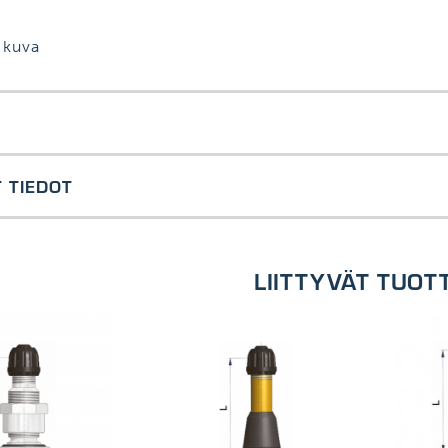
 kuva
keapaine tubeless venttiili, ns. ''turvaventtiili''. Käyttö 
 TIEDOT
a. Voidaan asentaa kevytmetallivanteeseen tai teräslev
paine huonelämpötilassa 7 bar. Kumiventtiilin käyttö s
hdenmukaisia ETRTO, ISO ja Tyre&Rim standardien kanssa
iän halkaisija 16 mm
nus:
aine7 bar
vanteen reiässä ole vaurioita, pinnan tulee olle sileä ja r
LIITTYVÄT TUOT
gasasennusliukasteella. Käytä asennukseen soveltuvaa vent
ilin reikään nähden. Tarkasta että venttiilin kanta on ase
tiilin pintaan mitään halkeamia tai muita vaurioita.