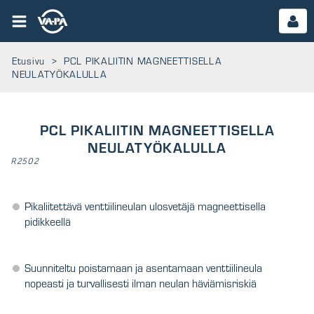
Etusivu
>
PCL PIKALIITIN MAGNEETTISELLA
NEULATYÖKALULLA
PCL PIKALIITIN MAGNEETTISELLA
NEULATYÖKALULLA
R2502
Pikaliitettävä venttiilineulan ulosvetäjä magneettisella
pidikkeellä
Suunniteltu poistamaan ja asentamaan venttiilineula
nopeasti ja turvallisesti ilman neulan häviämisriskiä