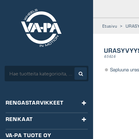
www.vapa.fi
Etusivu
>
URAS
URASYVYY
65616
HAE:
Sapluuna uras
RENGASTARVIKKEET
TASAPAINOTUS
RENKAAT
HA-tasapainot
VENTTIILIT
RENKAAT
VA-PA TUOTE OY