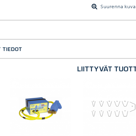
Suurenna kuva
yvyyden määritykseen
 TIEDOT
LIITTYVÄT TUOT