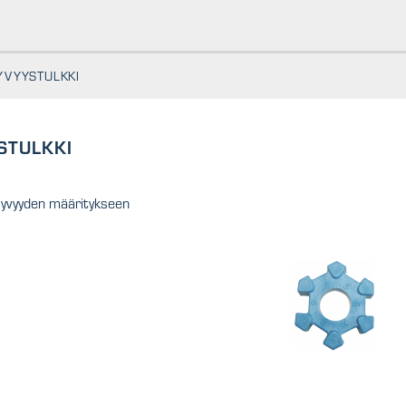
YVYYSTULKKI
STULKKI
yvyyden määritykseen