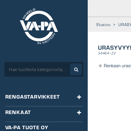
www.vapa.fi
Etusivu
>
URAS
URASYVYY
S4464-22
HAE:
Renkaan uras
RENGASTARVIKKEET
TASAPAINOTUS
RENKAAT
HA-tasapainot
VENTTIILIT
RENKAAT
VA-PA TUOTE OY