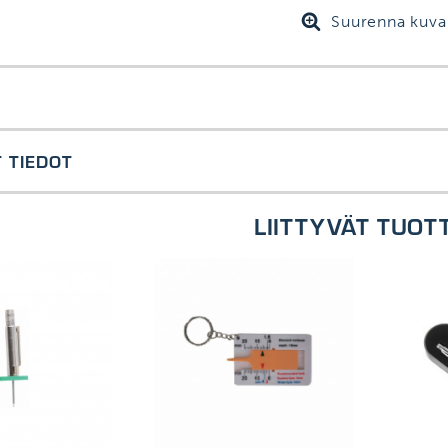
Suurenna kuva
n urasyvyyden mittaukseen.
 TIEDOT
LIITTYVÄT TUOT