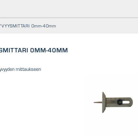
YVYYSMITTARI 0mm-40mm
SMITTARI 0MM-40MM
yvyyden mittaukseen